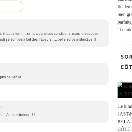
finalem
bien gr
parfait
Techniq
é, il faut atterrir ....sympa dans ces conditions, mais je suppose
) se sont déjà fait des frayeurs...... belle sortie instructive!!!!
SOR
CÔT
 pris ce lien là.
Ce lund
4
l'AST-K
ien Administrateur ! ! !
PYLA 
CÔTE O