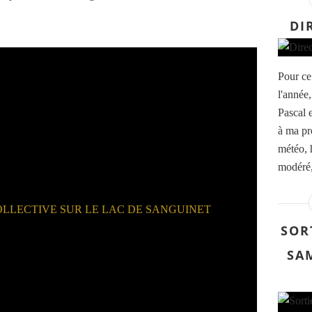
DI
Pour ce
l'année,
Pascal 
à ma pr
météo, 
modéré,
SOR
SAM