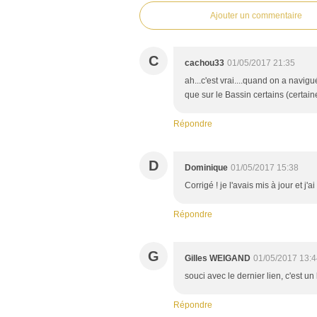
Ajouter un commentaire
C
cachou33
01/05/2017 21:35
ah...c'est vrai....quand on a navigu
que sur le Bassin certains (certaines!
Répondre
D
Dominique
01/05/2017 15:38
Corrigé ! je l'avais mis à jour et j'ai
Répondre
G
Gilles WEIGAND
01/05/2017 13:4
souci avec le dernier lien, c'est un l
Répondre