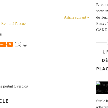
Bassin 
sortie 
Article suivant »
du Teic
Retour à l'accueil
Eaux : 
CAKE (
E
ost
0
U
D
PLA
le portail Overblog
CLE
Sur le b
adhéren