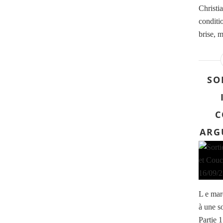
Christi
conditi
brise, m
SO
C
ARG
L e mar
à une so
Partie 