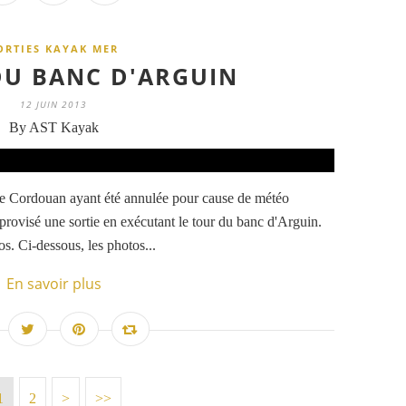
ORTIES KAYAK MER
DU BANC D'ARGUIN
12 JUIN 2013
By AST Kayak
de Cordouan ayant été annulée pour cause de météo
provisé une sortie en exécutant le tour du banc d'Arguin.
os. Ci-dessous, les photos...
En savoir plus
1
2
>
>>