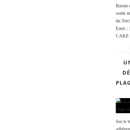
Bassin 
sortie 
du Teic
Eaux : 
CAKE (
U
D
PLA
Sur le b
adhéren