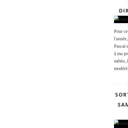
DI
Pour ce
l'année,
Pascal 
à ma pr
météo, 
modéré,
SOR
SAM