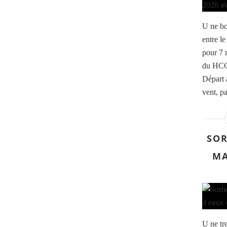
U ne bo
entre le
pour 7 
du HCC
Départ 
vent, pa
SOR
MA
U ne tr