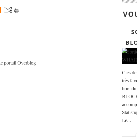
VOU
S
BL
le portail Overblog
C es de
très fa
hors du 
BLOCKH
accompa
Statisti
Le...