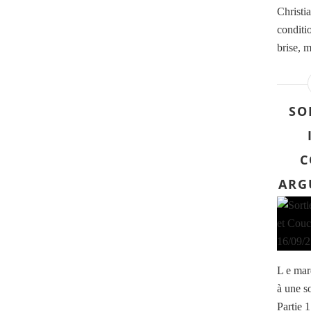
Christi
conditi
brise, m
SO
C
ARG
L e mar
à une so
Partie 