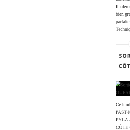
finalem
bien gr
parfait
Techniq
SOR
CÔT
Ce lund
l'AST-K
PYLA 
CÔTE O