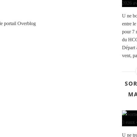
U ne bo
le portail Overblog
entre le
pour 7 
du HCC
Départ 
vent, pa
SOR
MA
U ne tr