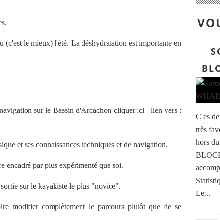
VOU
es.
u (c'est le mieux) l'été. La déshydratation est importante en
S
BL
 navigation sur le Bassin d'Arcachon cliquer ici lien vers :
C es de
très fa
hors du 
sique et ses connaissances techniques et de navigation.
BLOCKH
re encadré par plus expérimenté que soi.
accompa
Statisti
ortie sur le kayakiste le plus "novice".
Le...
oire modifier complètement le parcours plutôt que de se