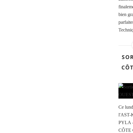
finalem
bien gr
parfait
Techniq
SOR
CÔT
Ce lund
l'AST-K
PYLA 
CÔTE O