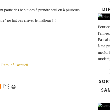
DI
ont partie des habitudes à prendre seul ou à plusieurs.
re" ne fait pas arriver le malheur !!!
Pour ce
l'année,
Pascal 
à ma pr
météo, 
modéré,
Retour à l'accueil
E
SOR
SAM