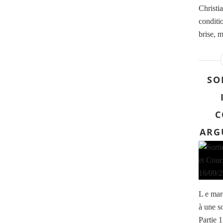
Christi
conditi
brise, m
SO
C
ARG
L e mar
à une so
Partie 