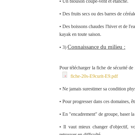
• Un blouson coupe-vent et étanche.
• Des fruits secs ou des barres de céréal
• Des boissons chaudes l'hiver et de l'ea
kayak en toute saison.
Connaissance du milieu :
• 3)
Pour télécharger la fiche de sécurité de
fiche-20s-E9curit-E9.pdf
• Ne jamais surestimer sa condition phy
• Pour progresser dans ces domaines, êt
• En "encadrement" de groupe, baser la s
• Il vaut mieux changer d'objectif, v
retrouver en difficulté.