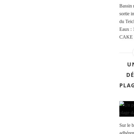
Bassin 
sortie 
du Teic
Eaux : 
CAKE (
U
D
PLA
Sur le b
adhéren