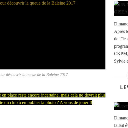
Dimanch
Après l
de l'île
program
CKPM, d
Sylvie 
pour découvrir la queue de la Baleine 2017
LE
 en place reste encore incertaine, mais cela ne devrait plus
te du club à en publier la photo ? A vous de jouer !!
Dimanch
fallait 