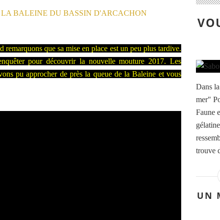
VOU
rd remarquons que sa mise en place est un peu plus tardive.
enquêter pour découvrir la nouvelle mouture 2017. Les
vons pu approcher de près la queue de la Baleine et vous
Dans la
mer" Pou
Faune e
gélatin
ressemb
trouve 
UN 