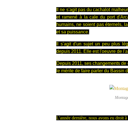
Il ne s'agit pas du cachalot malhe
et ramené à la cale du port d'Arc
humains, ne soient pas éternels, la
et sa puissance.
Il s'agit d'un sujet un peu plus l
depuis 2011. Elle est l'oeuvre de l'a
Depuis 2011, ses changements de cou
le mérite de faire parler du Bassin
Montage
L'année dernière, nous avons eu droit à l