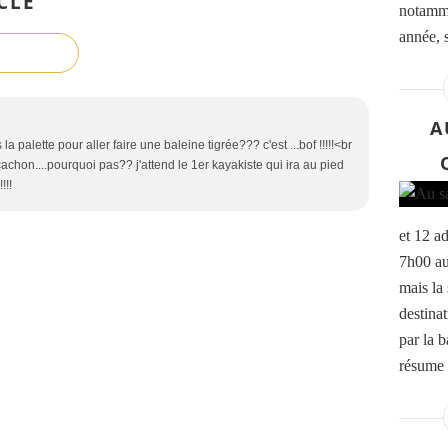
CLE
notamme
année, 
A
a palette pour aller faire une baleine tigrée??? c'est ...bof !!!!!<br
'Arcachon....pourquoi pas?? j'attend le 1er kayakiste qui ira au pied
!!!
et 12 a
7h00 au
mais la 
destina
par la b
résume l