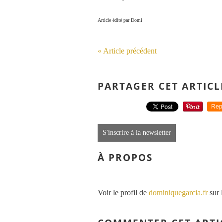
Article édité par Domi
« Article précédent
PARTAGER CET ARTICL
Rep
S'inscrire à la newsletter
À PROPOS
Voir le profil de
dominiquegarcia.fr
sur 