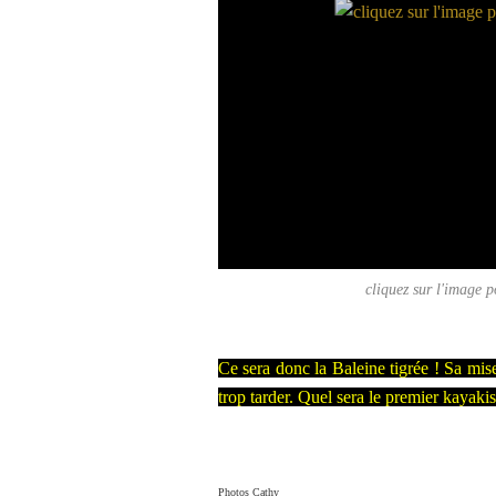
cliquez sur l'image 
Ce sera donc la Baleine tigrée ! Sa mise
trop tarder. Quel sera le premier kayakis
Photos Cathy