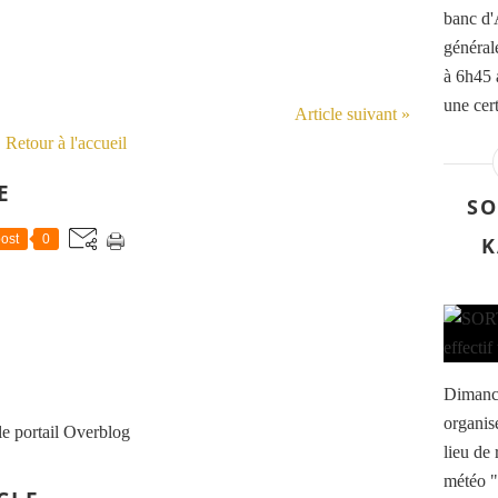
banc d'
général
à 6h45 
une cert
Article suivant »
Retour à l'accueil
E
SO
ost
0
K
Dimanche
organis
le portail Overblog
lieu de 
météo "