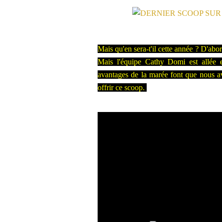
Mais qu'en sera-t'il cette année ? D'abo
Mais l'équipe Cathy Domi est allée 
avantages de la marée font que nous a
offrir ce scoop.