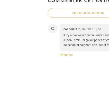
COMMENTER CET ARTI
Ajouter un commentaire
C
cachou33
28/04/2017 19:51
il n'y a pas assez de couleurs dans l
/> bon...enfin...si ça fait parler d
de cet objet baignant non identifié!!
Répondre