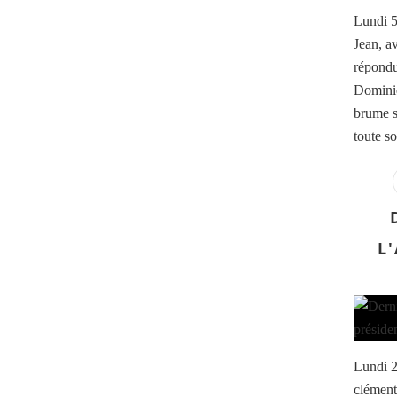
Lundi 5
Jean, a
répondu 
Dominiq
brume s
toute so
L
Lundi 2
clément