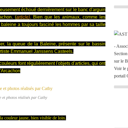
ureusement échoué dernièrement sur le banc d'arguin
achon. (
article
)
. Bien que les animaux, comme les
 baleine a toujours fasciné les hommes par sa taille
éger, la queue de la Baleine, présente sur le bassin
- Assoc
rtiste
Emmanuel Janssens Casteels.
Section
sur le 
leurs font régulièrement l'objets d'articles, qui ont
Voir le 
 d'Arcachon
portail
 et photos réalisés par Cathy
a couleur jaune, bien visible de loin.