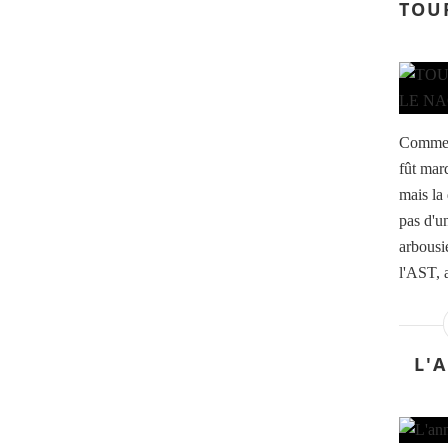
TOUR
Comme é
fût mar
mais la 
pas d'u
arbous
l'AST, 
L'