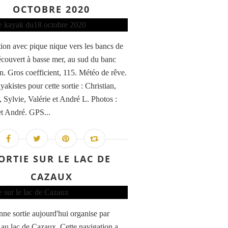
OCTOBRE 2020
ion avec pique nique vers les bancs de
écouvert à basse mer, au sud du banc
n. Gros coefficient, 115. Météo de rêve.
akistes pour cette sortie : Christian,
, Sylvie, Valérie et André L. Photos :
et André. GPS...
ORTIE SUR LE LAC DE
CAZAUX
ne sortie aujourd'hui organise par
u lac de Cazaux. Cette navigation a