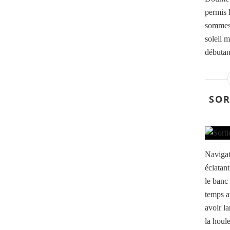
permis 
sommes 
soleil m
débutan
SOR
Navigat
éclatant
le banc
temps a
avoir l
la houle