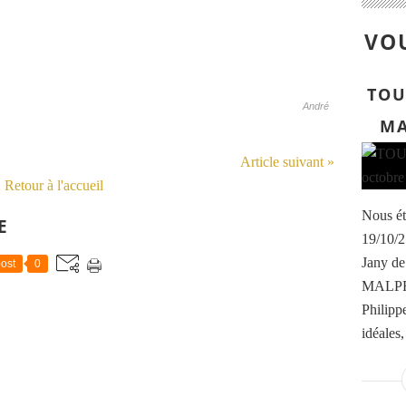
VOU
TOU
André
MA
Article suivant »
Retour à l'accueil
Nous ét
E
19/10/2
Jany d
ost
0
MALPRA
Philipp
idéales,