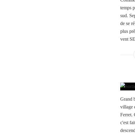
temps p
sud. Sep
de se r
plus prè
vent SE
Grand b
village 
Ferret. 
c'est fa
descend