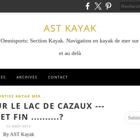
AST KAYAK
e Omnisports: Section Kayak. Navigation en kayak de mer sur
et au delà
GES
ARCHIVES
CONTACT
ORTIES KAYAK MER
R LE LAC DE CAZAUX ---
T FIN ..........?
15 AOÛT 2013
By AST Kayak