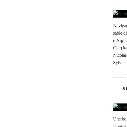
Navigat
sable d
d'Argui
Cinq kay
Nicolas
Sylvie 
S
Une bon
Doumé a