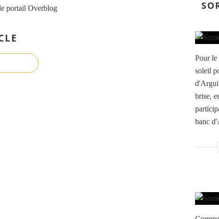
SO
le portail Overblog
CLE
Pour le
soleil p
d'Arguin
brise, e
partici
banc d'
Comme 