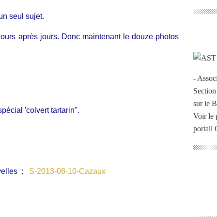
 un seul sujet.
t jours après jours. Donc maintenant le douze photos
- Assoc
Section
sur le 
écial 'colvert tartarin".
Voir le 
portail
velles :
S-2013-08-10-Cazaux