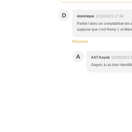
D
dominique
11/10/2021 17:34
Parfait ! donc on comptabilise les
suppose que c'est Remy J. et Marie
Répondre
A
AST Kayak
12/10/2021 
Gagnė, tu as bien identifié