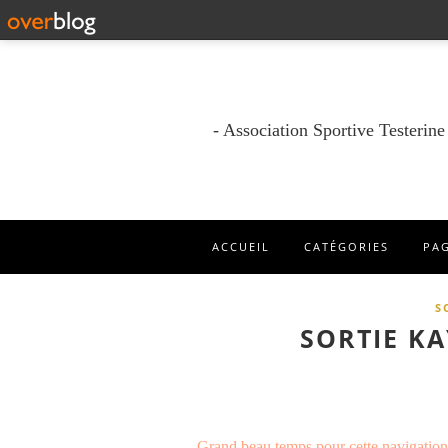
- Association Sportive Testerin
ACCUEIL
CATÉGORIES
PA
S
SORTIE KA
Grand beau temps pour cette navigation v