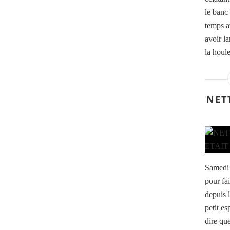
le banc
temps a
avoir l
la houle
NET
Samedi 
pour fa
depuis 
petit es
dire qu