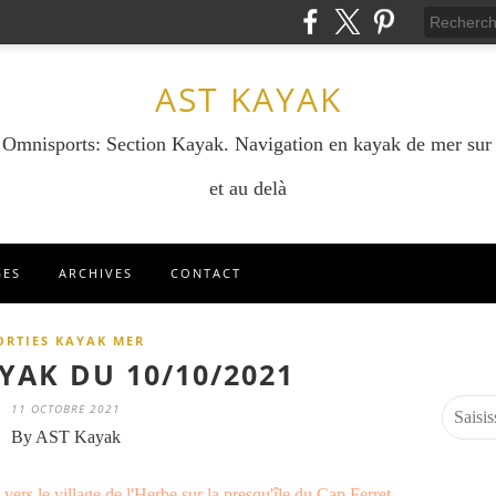
AST KAYAK
e Omnisports: Section Kayak. Navigation en kayak de mer sur
et au delà
GES
ARCHIVES
CONTACT
ORTIES KAYAK MER
YAK DU 10/10/2021
11 OCTOBRE 2021
By AST Kayak
ers le village de l'Herbe sur la presqu'île du Cap Ferret.