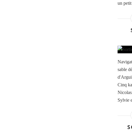
un petit
Navigat
sable d
d'Argui
Cinq kay
Nicolas
Sylvie 
S