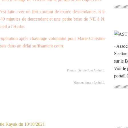
 c'est faite avec un fort courant de marée descendantes et le
 40 minutes de descendant et une petite brise de NE à N.
leil à l'Herbe.
écupération après chavirage volontaire pour Marie-Christine
sis dans un délai suffisamant court.
- Assoc
Section
sur le 
Voir le 
Photos : Sylvie P. et André L.
portail
Mise en ligne : André L.