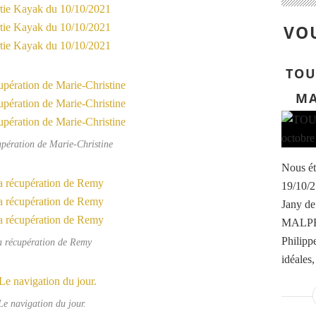
VOU
TOU
MA
pération de Marie-Christine
Nous ét
19/10/2
Jany d
MALPRA
Philipp
a récupération de Remy
idéales,
Le navigation du jour.