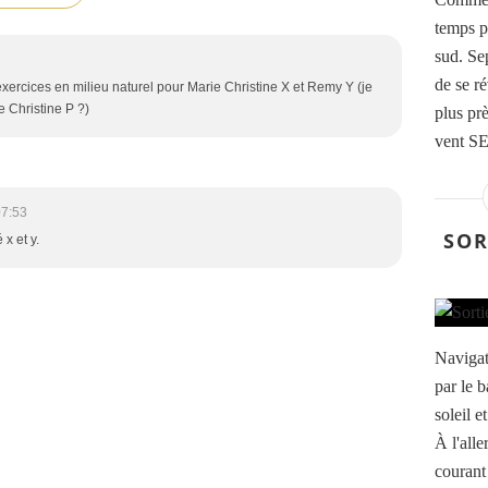
temps p
sud. Sep
de se r
 exercices en milieu naturel pour Marie Christine X et Remy Y (je
 Christine P ?)
plus prè
vent SE
07:53
SOR
 x et y.
Navigat
par le 
soleil e
À l'alle
courant