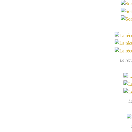
La récu
L