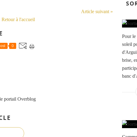
SO
Article suivant »
Retour à l'accueil
E
Pour le
soleil p
ost
0
d'Arguin
brise, e
partici
banc d'
le portail Overblog
CLE
Comme 