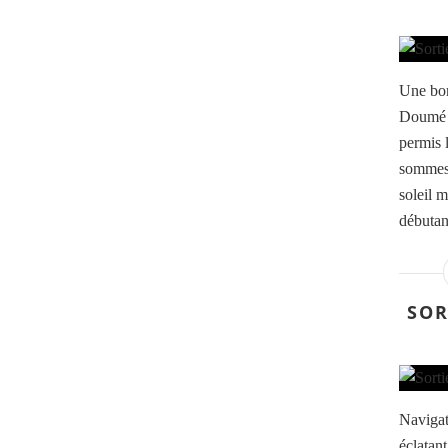
Une bon
Doumé a
permis 
sommes 
soleil m
débutan
SOR
Navigat
éclatant