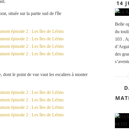
ant.
14 
rat, située sur la partie sud de l'île
Belle o
du toul
103 . A
d’Argui
des gra
s’aventu
se, dont le point de vue vaut les escaliers à monter
D
MATI