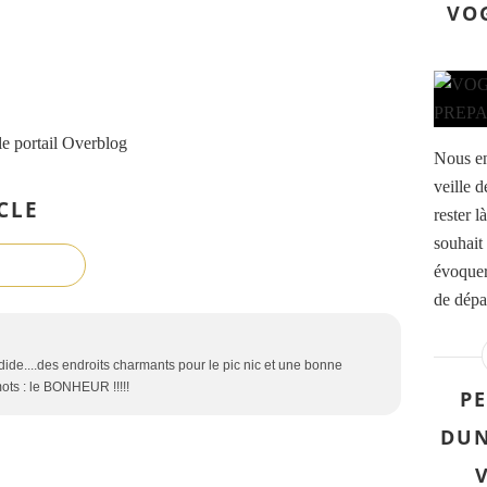
VO
le portail Overblog
Nous en
veille 
CLE
rester l
souhait 
évoquer
de dépa
ide....des endroits charmants pour le pic nic et une bonne
ots : le BONHEUR !!!!!
PE
DUN