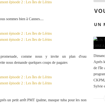
VOU
 nous sommes bien à Cannes....
UN 
Dimanch
e promenade, comme nous y invite un plan d'eau
Après l
erite nous demande quelques coups de pagaies
de l'île
program
CKPM, d
Sylvie 
, après un petit arrêt PMT (palme, masque tuba pour les non