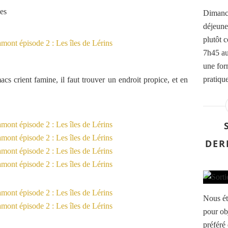
nes
Dimanche
déjeune
plutôt 
7h45 au
une form
pratique
macs crient famine, il faut trouver un endroit propice, et en
DER
Nous ét
pour obj
préféré