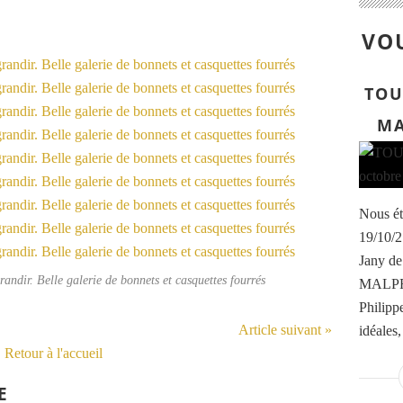
VOU
TOU
MA
Nous ét
19/10/2
Jany d
randir. Belle galerie de bonnets et casquettes fourrés
MALPRA
Philipp
Article suivant »
idéales,
Retour à l'accueil
E