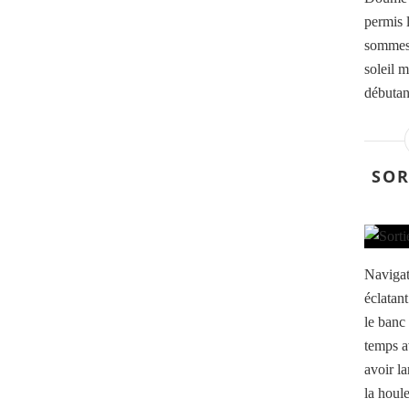
permis 
sommes 
soleil m
débutan
SOR
Navigat
éclatant
le banc
temps a
avoir l
la houle