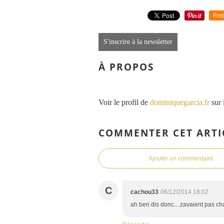
Rep
S'inscrire à la newsletter
À PROPOS
Voir le profil de
dominiquegarcia.fr
sur 
COMMENTER CET ARTI
Ajouter un commentaire
C
cachou33
06/12/2014 18:02
ah ben dis donc....zavaient pas chau