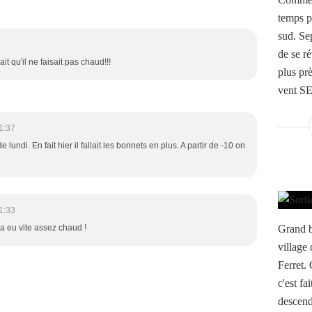
temps p
sud. Sep
de se r
t qu'il ne faisait pas chaud!!!
plus prè
vent SE
1:37
 lundi. En fait hier il fallait les bonnets en plus. A partir de -10 on
1:33
Grand b
 a eu vite assez chaud !
village 
Ferret. 
c'est fa
descend