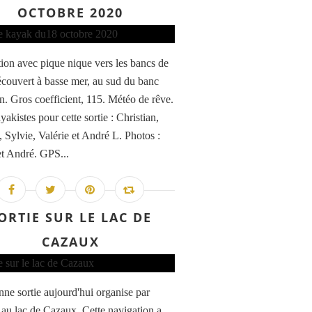
OCTOBRE 2020
ion avec pique nique vers les bancs de
écouvert à basse mer, au sud du banc
n. Gros coefficient, 115. Météo de rêve.
akistes pour cette sortie : Christian,
, Sylvie, Valérie et André L. Photos :
et André. GPS...
ORTIE SUR LE LAC DE
CAZAUX
ne sortie aujourd'hui organise par
u lac de Cazaux. Cette navigation a