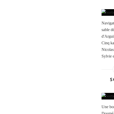
Navigat
sable d
d'Argui
Cinq kay
Nicolas
Sylvie 
S
Une bon
Doumé a