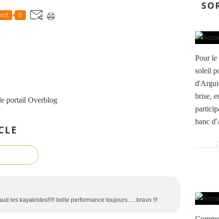
SO
ost
0
Pour le
soleil p
d'Arguin
brise, e
le portail Overblog
partici
banc d'
CLE
d les kayakistes!!!!! belle performance toujours......bravo !!!
Comme 