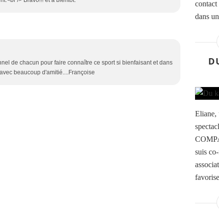
.<br /> Bravo!!! et à bientot.
contact
dans un
D
nel de chacun pour faire connaître ce sport si bienfaisant et dans
! avec beaucoup d'amitié....Françoise
Eliane,
specta
COMPA
suis co-
associa
favorise