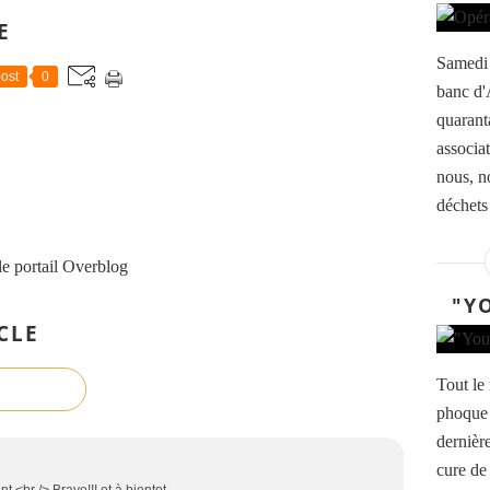
E
Samedi 
ost
0
banc d'
quarant
associa
nous, n
déchets 
le portail Overblog
"YO
CLE
Tout le
phoque 
dernière
cure de