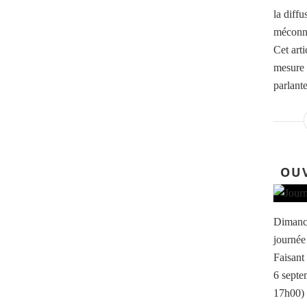
la diffu
méconnu
Cet art
mesure 
parlante
OUV
Dimanch
journée
Faisant
6 septe
17h00) p