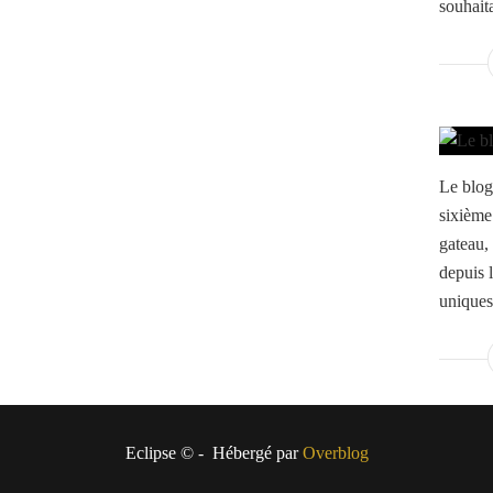
souhaita
Le blog
sixième 
gateau,
depuis l
uniques
Eclipse © - Hébergé par
Overblog