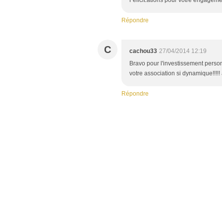
Felicit.ations pour votre engagement
Répondre
C
cachou33
27/04/2014 12:19
Bravo pour l'investissement person
votre association si dynamique!!!!
Répondre