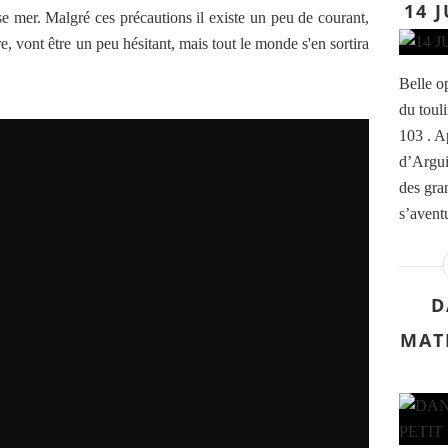
14 
e mer. Malgré ces précautions il existe un peu de courant,
re, vont être un peu hésitant, mais tout le monde s'en sortira
Belle o
du toul
103 . A
d’Argui
des gra
s’aventu
D
MATI