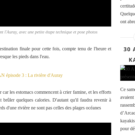
certitud
Quelque
ont abre
nt l'Auray, avec une petite étape technique et pose photos
30 
stination finale pour cette fois, compte tenu de l'heure et
esque les pieds dans l'eau.
K
Ce same
 car les estomacs commencent à crier famine, et les efforts
avaient
t brûler quelques calories. D'autant qu'il faudra revenir à
rassemb
ds d'une rivière ne sont pas celles des plages océanes
d’Arcac
kayakis
pour déc