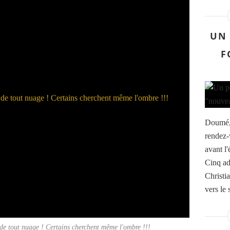
UN 
F
Doumé, 
rendez
avant l'
Cinq ad
Christia
vers le 
de tout nuage ! Certains cherchent même l'ombre !!!