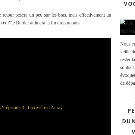
VO
 le retour pèsera un peu sur les bras, mais effectivement un
 et l’île Berder animera la fin du parcours
Nous en
veille 
rester l
souhait 
évoquer
de dépa
PE
DUN