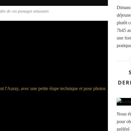
Dimanche
idéo de ces passages amusants
déjeune
plutôt 
7h45 au
une form
pratique
DER
Nous ét
pour obj
préféré