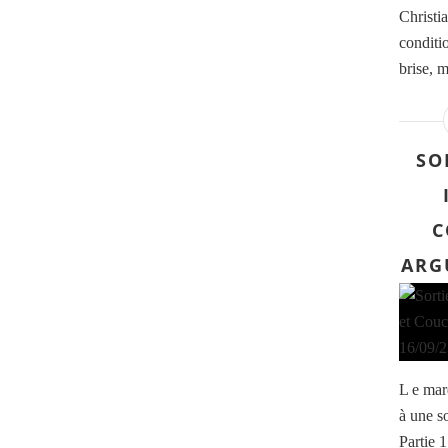
Christi
conditi
brise, m
SO
C
ARG
L e mar
à une so
Partie 