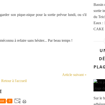
Bassin 
sortie 
garder son pique-nique pour la sortie prévue lundi, ou s'il
du Teic
Eaux : 
CAKE (
 méconnu à refaire sans hésiter... Par beau temps !
U
D
PLA
Article suivant »
Retour à l'accueil
E
Sur le b
ost
0
adhéren