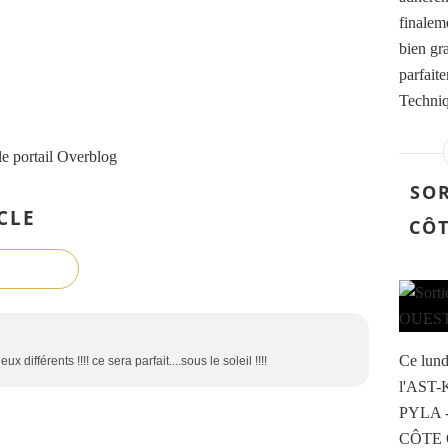
finalem
bien gr
parfait
Techniq
le portail Overblog
SOR
CLE
CÔT
Ce lund
ux différents !!!! ce sera parfait....sous le soleil !!!!
l'AST-K
PYLA 
CÔTE O