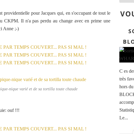
VOU
 providentielle pour Jacques qui, en s'occupant de tout le
 au CKPM. Il n'a pas perdu au change avec en prime une
ci Anne ;-)
S
BL
C es de
très fa
hors du 
que-nique varié et de sa tortilla toute chaude
BLOCKH
accompa
Statisti
ie: ouf !!!
Le...