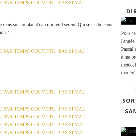
DI
ie mais sur un plan d'eau qui rend serein. Qui se cache sous
ion ?
Pour ce
l'année,
Pascal 
à ma pr
météo, 
modéré,
SOR
SAM